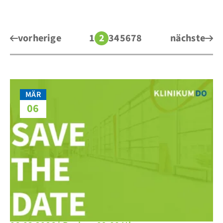
vorherige
1
2
3
4
5
6
7
8
nächste
MÄR
06