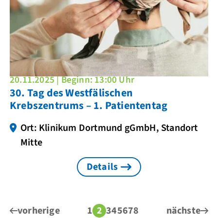
20.11.2025 | Beginn: 13:00 Uhr
30. Tag des Westfälischen
Krebszentrums – 1. Patiententag
Ort: Klinikum Dortmund gGmbH, Standort
Mitte
Details
vorherige
1
2
3
4
5
6
7
8
nächste