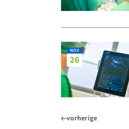
NOV
26
vorherige