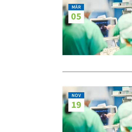
MÄR
05
NOV
19