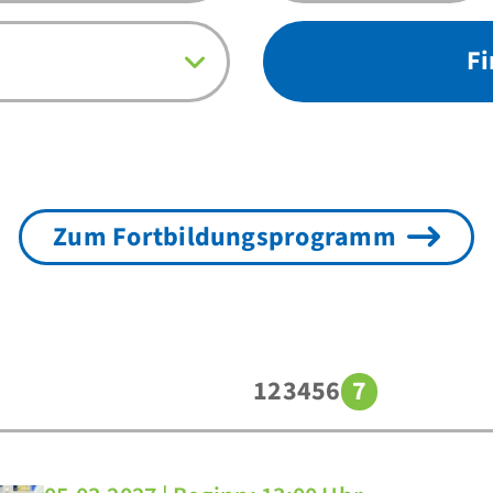
F
Zum Fortbildungsprogramm
1
2
3
4
5
6
7