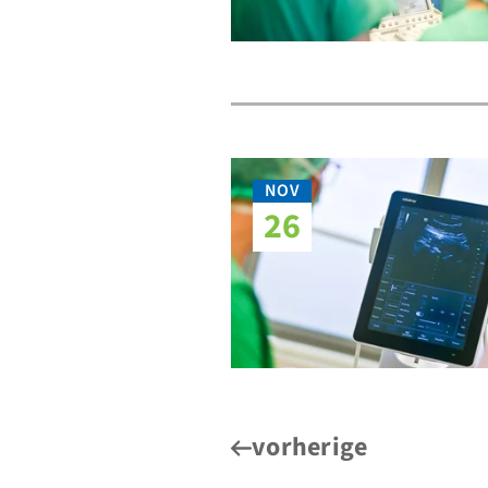
NOV
26
vorherige