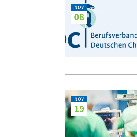
NOV
08
NOV
19