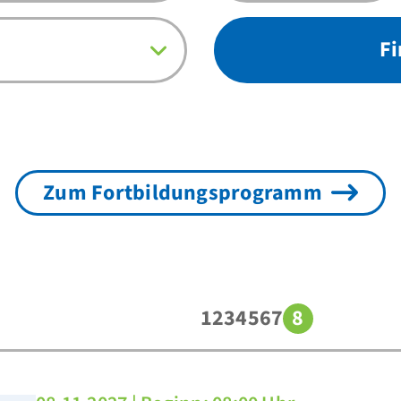
F
Zum Fortbildungsprogramm
1
2
3
4
5
6
7
8