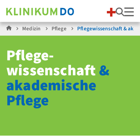
Suche
Medizin
Pflege
Pflege­wissenschaft & aka
Pflege­
wissenschaft
&
akademische
Pflege