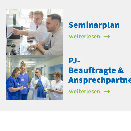
Seminarplan
Seminarplan
weiterlesen
PJ-
Beauftragte &
Ansprechpartn
PJ-Beauftragte & Anspr
weiterlesen