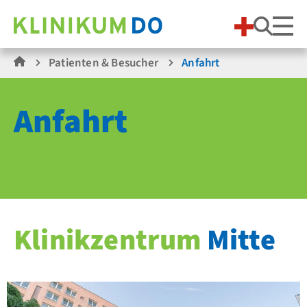
Suche
Patienten & Besucher
Anfahrt
Anfahrt
Klinikzentrum
Mitte