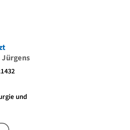
zt
s Jürgens
21432
urgie und