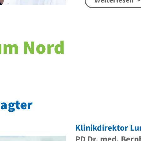
weiterlesen
um Nord
ragter
Klinikdirektor L
PD Dr. med. Bern