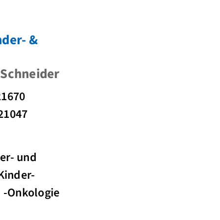
nder- &
 Schneider
21670
 21047
der- und
Kinder-
 -Onkologie