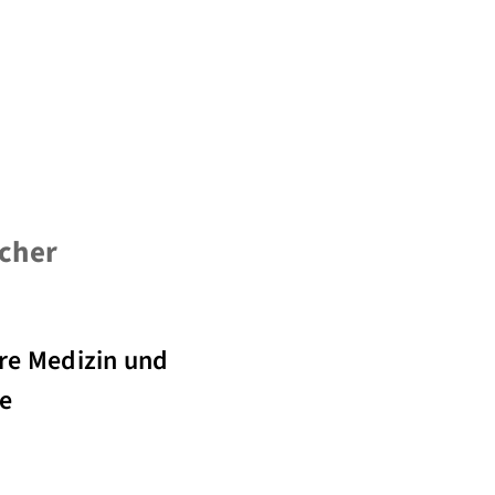
scher
ere Medizin und
e