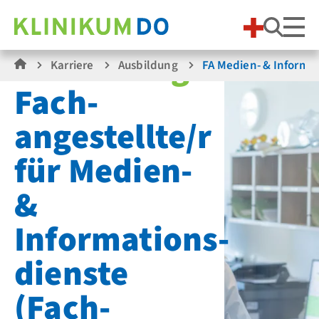
Suche
Ausbildung
Karriere
Ausbildung
FA Medien- & Informa
Fach­
angestellte/r
für Medien-
&
Informations­
dienste
(Fach­