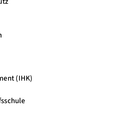
utz
n
ment (IHK)
fsschule