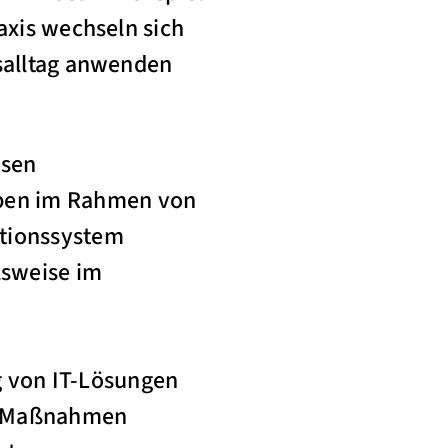
axis wechseln sich
tsalltag anwenden
ssen
aben im Rahmen von
ationssystem
lsweise im
g von IT-Lösungen
n Maßnahmen