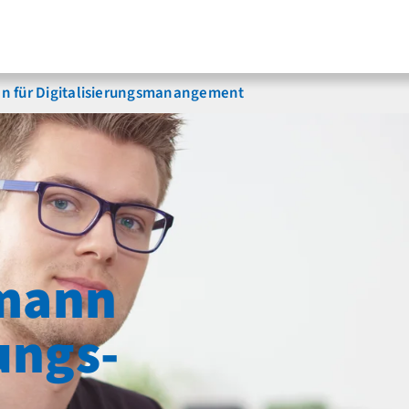
 für Digitalisierungs­manangement
fmann
ungs­