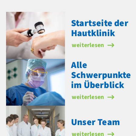
Startseite der
Hautklinik
Startseite der Hautklin
weiterlesen
Alle
Schwerpunkte
im Überblick
Alle Schwerpunkte im Ü
weiterlesen
Unser Team
Unser Team
weiterlesen