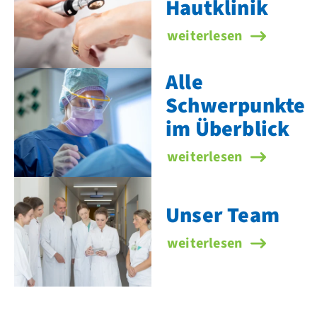
Hautklinik
Startseite der Hautklin
weiterlesen
Alle
Schwerpunkte
im Überblick
Alle Schwerpunkte im Ü
weiterlesen
Unser Team
Unser Team
weiterlesen