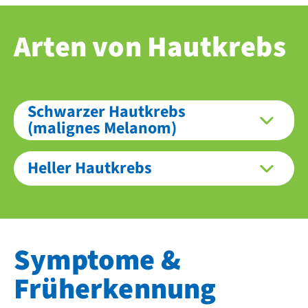
Arten von Hautkrebs
Schwarzer Hautkrebs
(malignes Melanom)
Heller Hautkrebs
Symptome &
Früherkennung