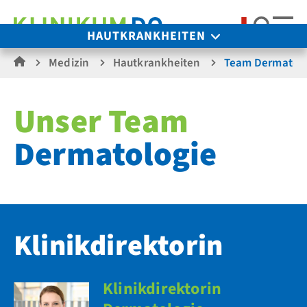
Suche
HAUTKRANKHEITEN
Medizin
Hautkrankheiten
Team Dermatolo
Unser Team
Dermatologie
Klinikdirektorin
Klinikdirektorin