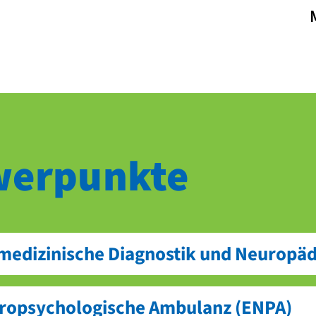
werpunkte
 medizinische Diagnostik und Neuropäd
ro­psychologische Ambulanz (ENPA)