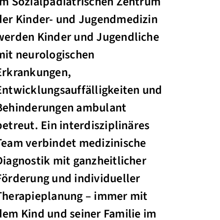
Im Sozialpädiatrischen Zentrum
der Kinder- und Jugendmedizin
werden Kinder und Jugendliche
mit neurologischen
Erkrankungen,
Entwicklungsauffälligkeiten und
Behinderungen ambulant
betreut. Ein interdisziplinäres
Team verbindet medizinische
Diagnostik mit ganzheitlicher
Förderung und individueller
Therapieplanung – immer mit
dem Kind und seiner Familie im