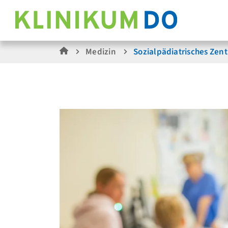
Medizin
Sozial­pädiatrisches Zen