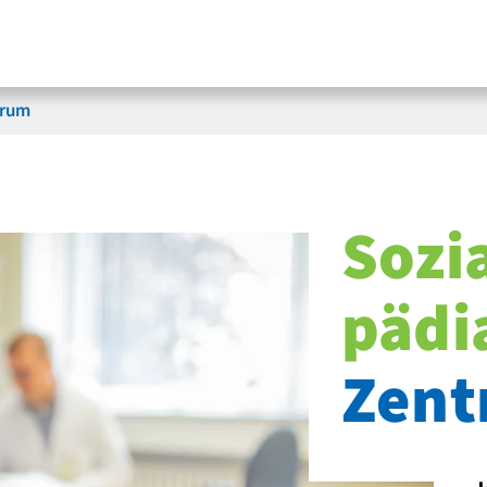
trum
Sozia
pädi
Zent