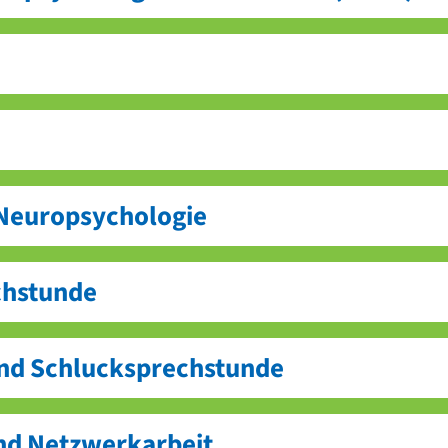
 Neuropsychologie
chstunde
und Schlucksprechstunde
nd Netzwerkarbeit