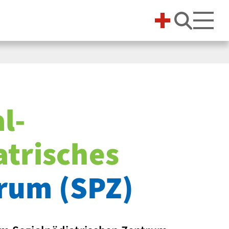
Suche 
l­
atrisches
rum (SPZ)