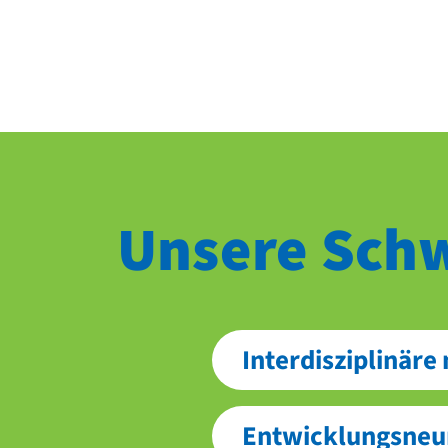
Unsere Sch
Interdisziplinäre
Entwicklungs­neu