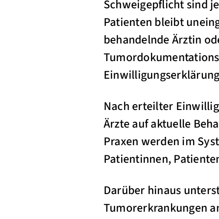
Schweigepflicht sind j
Patienten bleibt unein
behandelnde Ärztin ode
Tumordokumentationssy
Einwilligungserklärun
Nach erteilter Einwill
Ärzte auf aktuelle Be
Praxen werden im Sys
Patientinnen, Patiente
Darüber hinaus unterst
Tumorerkrankungen an 