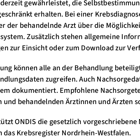
ederzeit gewährleistet, die Selbstbestimmu
geschränkt erhalten. Bei einer Krebsdiagnose
r der behandelnde Arzt über die Möglichke
stem. Zusätzlich stehen allgemeine Infor
gen zur Einsicht oder zum Download zur Ver
igung können alle an der Behandlung beteili
handlungsdaten zugreifen. Auch Nachsorged
tem dokumentiert. Empfohlene Nachsorget
n und behandelnden Ärztinnen und Ärzten sch
ützt ONDIS die gesetzlich vorgeschriebene 
das Krebsregister Nordrhein-Westfalen.