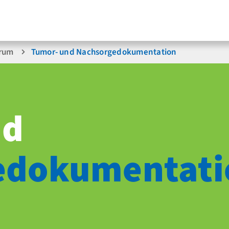
trum
Tumor- und Nachsorgedokumentation
nd
e­dokumentati