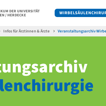
IKUM DER UNIVERSITÄT
WIRBELSÄULENCHIRU
EN / HERDECKE
Infos für Ärztinnen & Ärzte
Veranstaltungs­archiv Wirbe
tungs­archiv
en­chirurgie