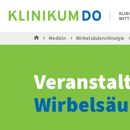
KLIN
WITT
Medizin
Wirbelsäulenchirurgie
Veranstal
Wirbelsäul