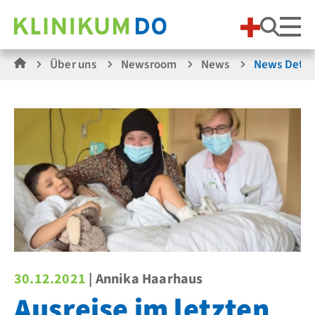
Suche
Über uns
Newsroom
News
News Detai
30.12.2021
| Annika Haarhaus
Ausreise im letzten