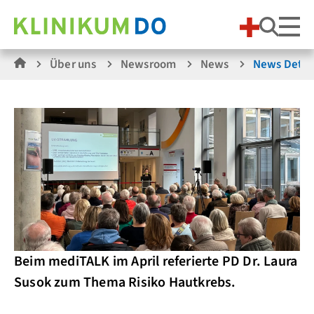
Suche
Über uns
Newsroom
News
News Detai
Beim mediTALK im April referierte PD Dr. Laura
Susok zum Thema Risiko Hautkrebs.