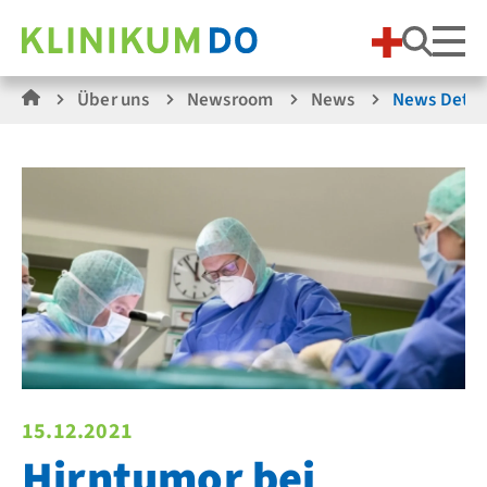
Suche
Über uns
Newsroom
News
News Detai
15.12.2021
Hirntumor bei