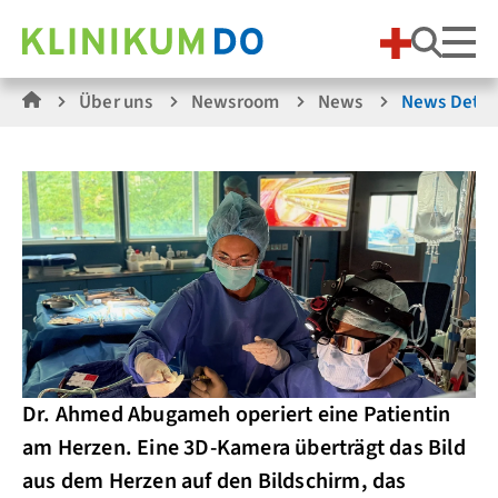
Suche
Über uns
Newsroom
News
News Detai
Dr. Ahmed Abugameh operiert eine Patientin
am Herzen. Eine 3D-Kamera überträgt das Bild
aus dem Herzen auf den Bildschirm, das