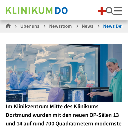
Suche
Über uns
Newsroom
News
News Detai
Im Klinikzentrum Mitte des Klinikums
Dortmund wurden mit den neuen OP-Sälen 13
und 14 auf rund 700 Quadratmetern modernste