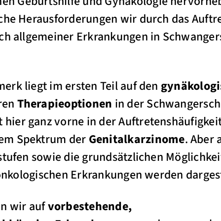
n Geburtshilfe und Gynäkologie hervorhe
lche Herausforderungen wir durch das Auftr
ch allgemeiner Erkrankungen in Schwangersc
rk liegt im ersten Teil auf den
gynäkologi
ren
Therapieoptionen
in der Schwangerscha
t hier ganz vorne in der Auftretenshäufigkei
em Spektrum der
Genitalkarzinome
. Aber
stufen sowie die grundsätzlichen Möglichkei
i onkologischen Erkrankungen werden dargest
en wir auf
vorbestehende,