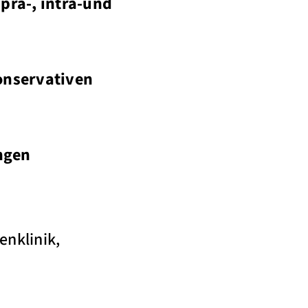
prä-, intra-und
onservativen
ngen
enklinik,