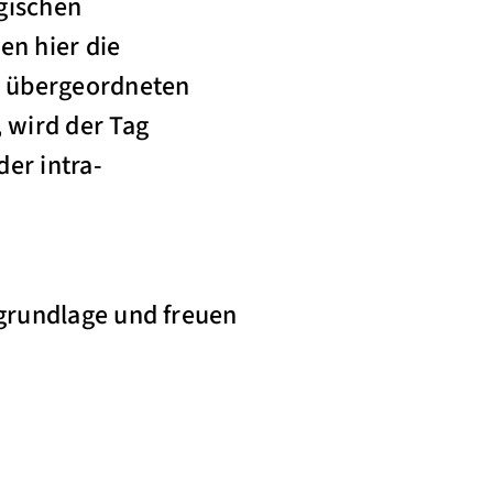
gischen
en hier die
r übergeordneten
 wird der Tag
er intra-
grundlage und freuen