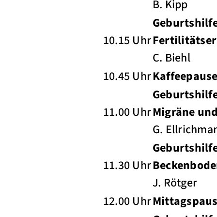
B. Kipp
Geburtshilf
10.15 Uhr
Fertilitäts
C. Biehl
10.45 Uhr
Kaffeepaus
Geburtshilf
11.00 Uhr
Migräne und
G. Ellrichma
Geburtshilf
11.30 Uhr
Beckenboden
J. Rötger
12.00 Uhr
Mittagspau