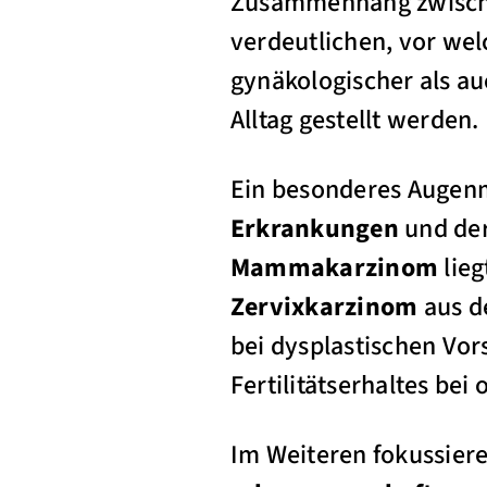
Zusammenhang zwische
verdeutlichen, vor we
gynäkologischer als au
Alltag gestellt werden.
Ein besonderes Augenme
Erkrankungen
und de
Mammakarzinom
lieg
Zervixkarzinom
aus d
bei dysplastischen Vor
Fertilitätserhaltes be
Im Weiteren fokussier