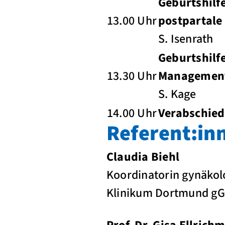
Geburtshilf
13.00 Uhr
postpartale
S. Isenrath
Geburtshilf
13.30 Uhr
Management
S. Kage
14.00 Uhr
Verabschied
Referent:in
Claudia Biehl
Koordinatorin gynäkolo
Klinikum Dortmund g