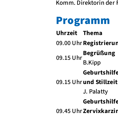
Komm. Direktorin der 
Programm
Uhrzeit
Thema
09.00 Uhr
Registrieru
Begrüßung
09.15 Uhr
B.Kipp
Geburtshilf
09.15 Uhr
und Stillzeit
J. Palatty
Geburtshilf
09.45 Uhr
Zervixkarzi