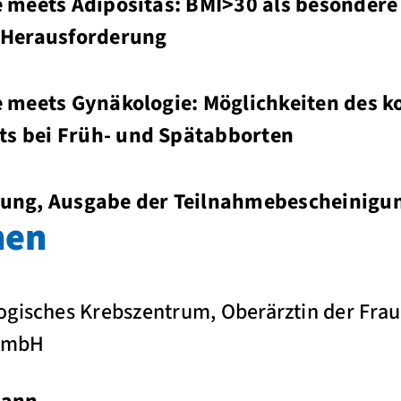
e meets Adipositas: BMI>30 als besondere 
 Herausforderung
e meets Gynäkologie: Möglichkeiten des k
s bei Früh- und Spätabborten
ung, Ausgabe der Teilnahmebescheinigu
nen
gisches Krebszentrum, Oberärztin der Frau
GmbH