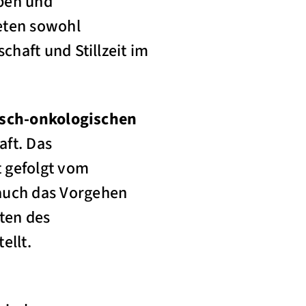
ben und
eten sowohl
haft und Stillzeit im
sch-onkologischen
ft. Das
t gefolgt vom
 auch das Vorgehen
ten des
ellt.