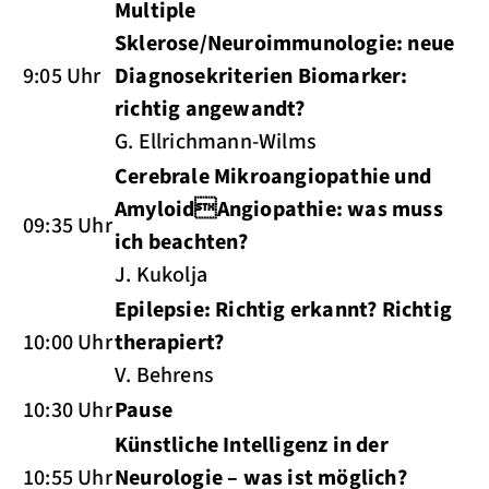
Multiple
Sklerose/Neuroimmunologie: neue
9:05 Uhr
Diagnosekriterien Biomarker:
richtig angewandt?
G. Ellrichmann-Wilms
Cerebrale Mikroangiopathie und
AmyloidAngiopathie: was muss
09:35 Uhr
ich beachten?
J. Kukolja
Epilepsie: Richtig erkannt? Richtig
10:00 Uhr
therapiert?
V. Behrens
10:30 Uhr
Pause
Künstliche Intelligenz in der
10:55 Uhr
Neurologie – was ist möglich?