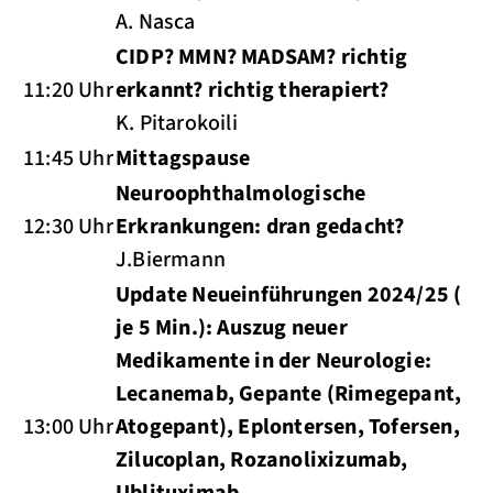
A. Nasca
CIDP? MMN? MADSAM? richtig
11:20 Uhr
erkannt? richtig therapiert?
K. Pitarokoili
11:45 Uhr
Mittagspause
Neuroophthalmologische
12:30 Uhr
Erkrankungen: dran gedacht?
J.Biermann
Update Neueinführungen 2024/25 (
je 5 Min.): Auszug neuer
Medikamente in der Neurologie:
Lecanemab, Gepante (Rimegepant,
13:00 Uhr
Atogepant), Eplontersen, Tofersen,
Zilucoplan, Rozanolixizumab,
Ublituximab