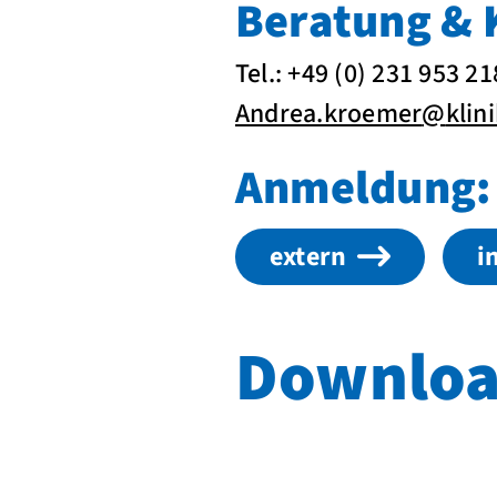
Beratung & 
Tel.: +49 (0) 231 953 2
Andrea.kroemer
@
klin
Anmeldung:
extern
i
Downloa