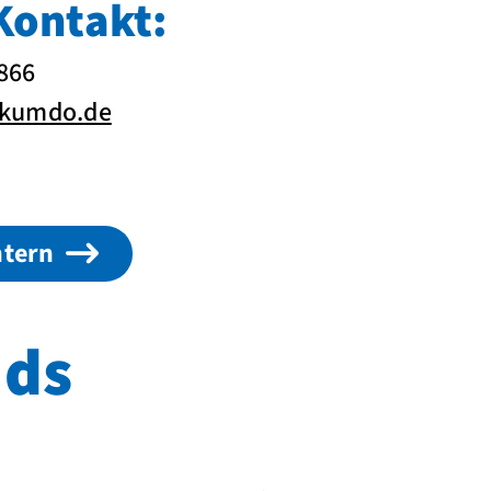
Kontakt:
1866
ikumdo.de
ntern
ds