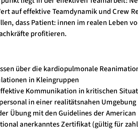
unkt liegt in der effektiven Teamarbeit: N
Wert auf effektive Teamdynamik und Crew 
lllen, dass Patient: innen im realen Leben v
chkräfte profitieren.
issen über die kardiopulmonale Reanimation
lationen in Kleingruppen
 effektive Kommunikation in kritischen Situ
personal in einer realitätsnahen Umgebung
 der Übung mit den Guidelines der American
tional anerkanntes Zertifikat (gültig für zah