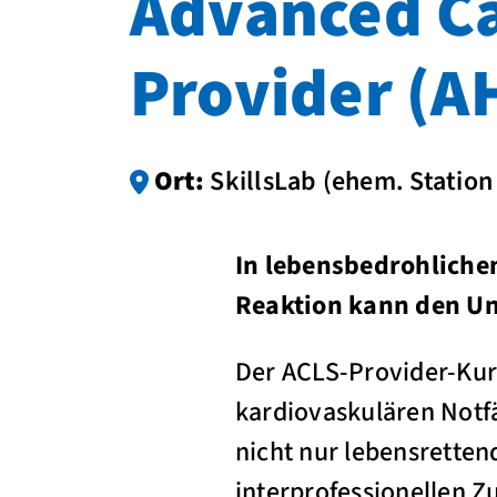
Advanced Ca
Provider (A
Ort:
SkillsLab (ehem. Station
In lebensbedrohlichen
Reaktion kann den U
Der ACLS-Provider-Kurs
kardiovaskulären Notfä
nicht nur lebensrette
interprofessionellen 