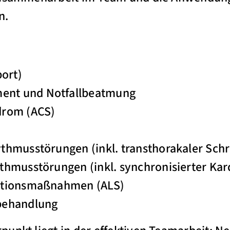
n.
port)
nt und Notfallbeatmung
drom (ACS)
thmusstörungen (inkl. transthorakaler Schr
thmusstörungen (inkl. synchronisierter Kar
ationsmaßnahmen (ALS)
behandlung