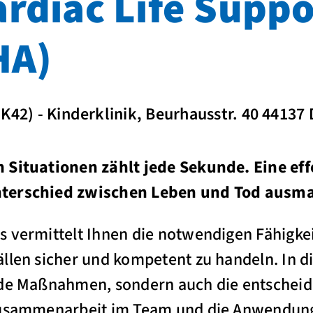
rdiac Life Suppo
HA)
 K42) - Kinderklinik, Beurhausstr. 40 4413
 Situationen zählt jede Sekunde. Eine eff
nterschied zwischen Leben und Tod ausm
 vermittelt Ihnen die notwendigen Fähigke
llen sicher und kompetent zu handeln. In d
nde Maßnahmen, sondern auch die entschei
Zusammenarbeit im Team und die Anwendung