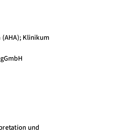
n (AHA); Klinikum
nd gGmbH
pretation und