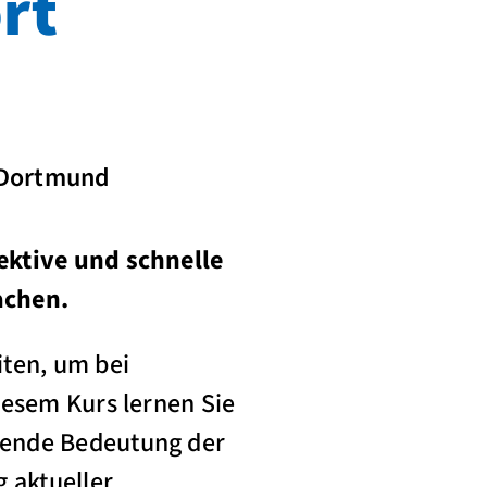
rt
7 Dortmund
ektive und schnelle
achen.
iten, um bei
iesem Kurs lernen Sie
dende Bedeutung der
 aktueller