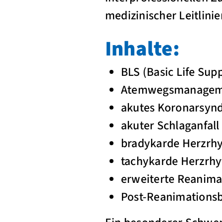
medizinischer Leitlinie
Inhalte:
BLS (Basic Life Sup
Atemwegsmanageme
akutes Koronarsyn
akuter Schlaganfall
bradykarde Herzrhy
tachykarde Herzrhy
erweiterte Reanim
Post-Reanimations