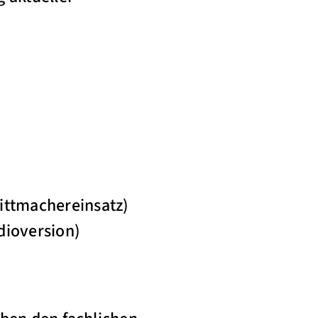
ittmachereinsatz)
dioversion)