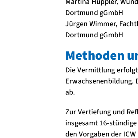
Martina Hüppler, Wun
Dortmund gGmbH
Jürgen Wimmer, Facht
Dortmund gGmbH
Methoden un
Die Vermittlung erfolg
Erwachsenenbildung. De
ab.
Zur Vertiefung und Ref
insgesamt 16-stündige 
den Vorgaben der ICW e