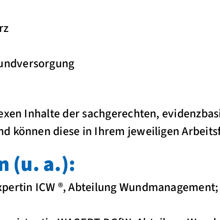
rz
Wundversorgung
exen Inhalte der sachgerechten, evidenzba
d können diese in Ihrem jeweiligen Arbeit
 (u. a.):
xpertin ICW ®, Abteilung Wundmanagement;