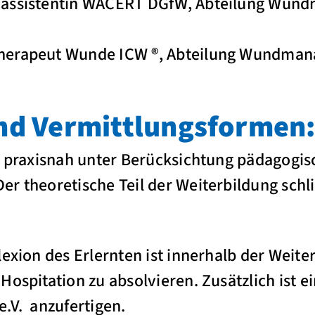
dassistentin WACERT DGfW, Abteilung Wun
herapeut Wunde ICW ®, Abteilung Wundman
d Vermittlungsformen
t praxisnah unter Berücksichtung pädagogis
r theoretische Teil der Weiterbildung schli
lexion des Erlernten ist innerhalb der Weite
Hospitation zu absolvieren. Zusätzlich ist e
.V. anzufertigen.