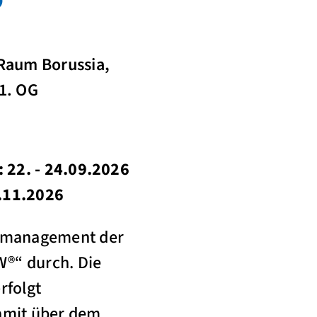
®
 Raum Borussia,
1. OG
 22. - 24.09.2026
3.11.2026
ndmanagement der
®“ durch. Die
rfolgt
damit über dem