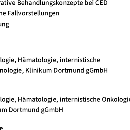
rative Behandlungskonzepte bei CED
e Fallvorstellungen
ung
logie, Hämatologie, internistische
inologie, Klinikum Dortmund gGmbH
ologie, Hämatologie, internistische Onkolog
ikum Dortmund gGmbH
e