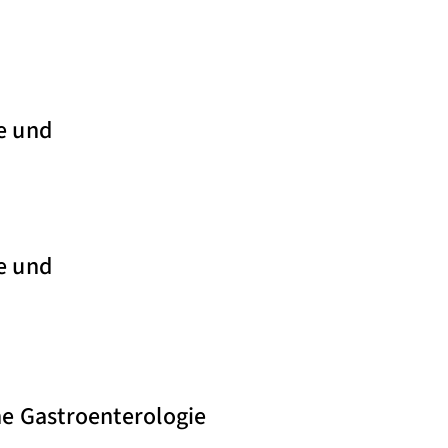
ie und
ie und
he Gastroenterologie