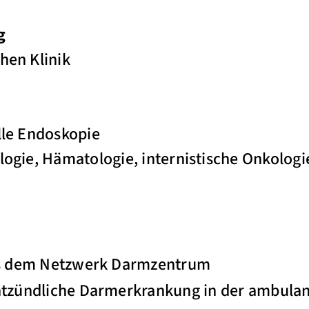
g
hen Klinik
elle Endoskopie
ologie, Hämatologie, internistische Onkolog
us dem Netzwerk Darmzentrum
ntzündliche Darmerkrankung in der ambula