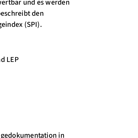
swertbar und es werden
beschreibt den
geindex (SPI).
nd LEP
legedokumentation in