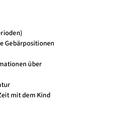
erioden)
te Gebärpositionen
rmationen über
tur
Zeit mit dem Kind