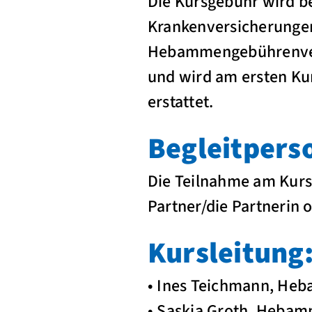
Die Kursgebühr wird be
Krankenversicherungen
Hebammengebührenvero
und wird am ersten Kur
erstattet.
Begleitpers
Die Teilnahme am Kurs 
Partner/die Partnerin 
Kursleitung
• Ines Teichmann, Heb
• Saskia Groth, Hebam