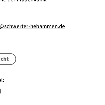
@
schwerter-hebammen.de
icht
l: