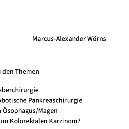
ding Marcus-Alexander Wörns
u den Themen
berchirurgie
obotische Pankreaschirurgie
h Ösophagus/Magen
zum Kolorektalen Karzinom?