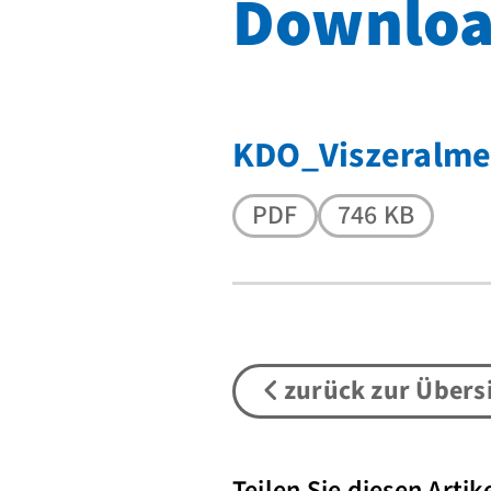
Downloa
KDO_Viszeralme
PDF
746 KB
zurück zur Übers
Teilen Sie diesen Artike