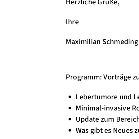
Herzliche Grüße,
Ihre
Maximilian Schme
Programm: Vorträge z
Lebertumore und Le
Minimal-invasive R
Update zum Bereic
Was gibt es Neues 