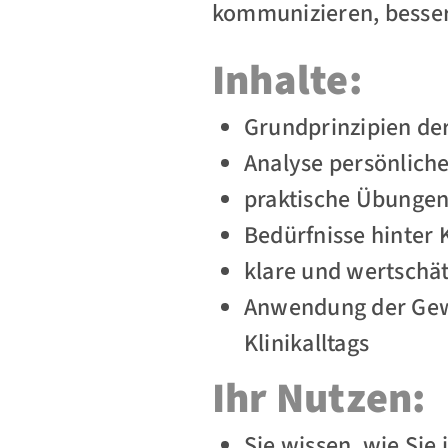
kommunizieren, besser
Inhalte:
Grundprinzipien de
Analyse persönlic
praktische Übunge
Bedürfnisse hinter 
klare und wertschä
Anwendung der Gewa
Klinikalltags
Ihr Nutzen:
Sie wissen, wie Si