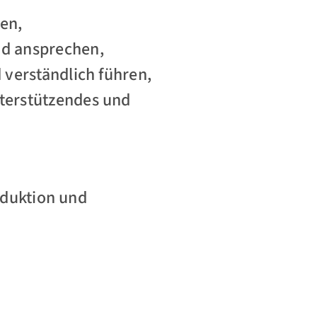
ren,
nd ansprechen,
 verständlich führen,
nterstützendes und
reduktion und
: