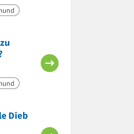
tmund
 zu
?
tmund
le Dieb