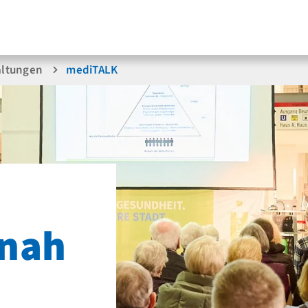
altungen
mediTALK
rnah