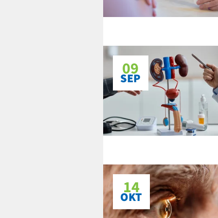
09
SEP
14
OKT