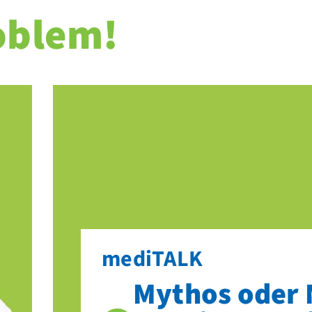
oblem!
mediTALK
Mythos oder 