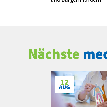
Nächste
med
12
AUG