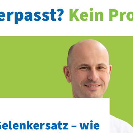
erpasst?
Kein Pr
elenkersatz – wie