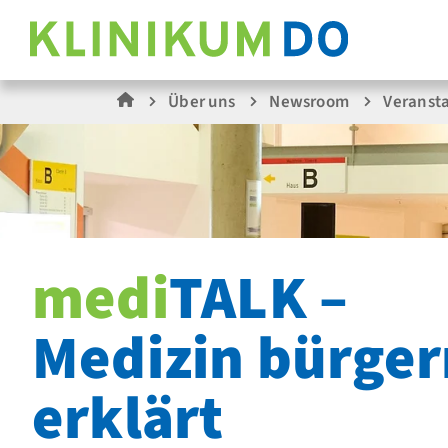
Über uns
Newsroom
Veranst
medi
TALK –
Medizin bürge
erklärt