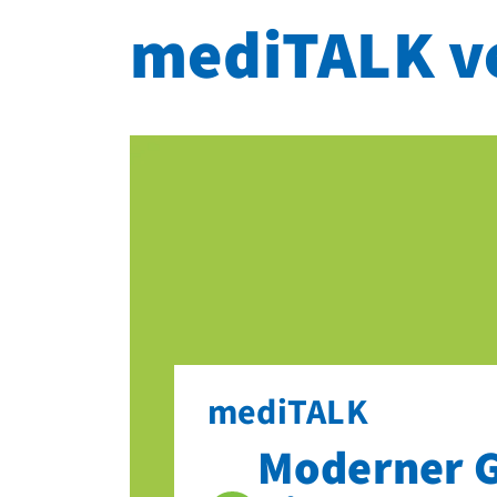
mediTALK v
mediTALK
Moderner G