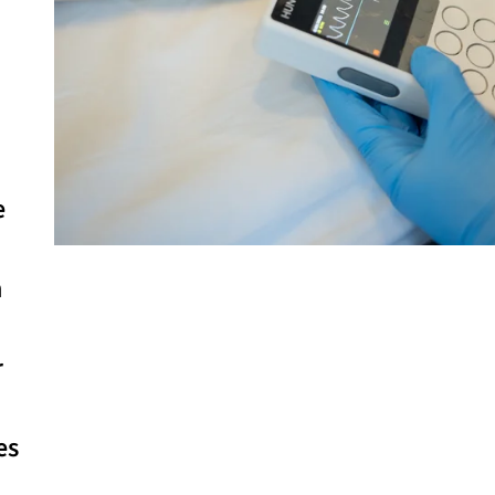
e
n
r
es