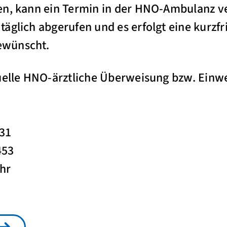
en, kann ein Termin in der HNO-Ambulanz v
äglich abgerufen und es erfolgt eine kurzfri
ewünscht.
tuelle HNO-ärztliche Überweisung bzw. Einw
531
453
Uhr