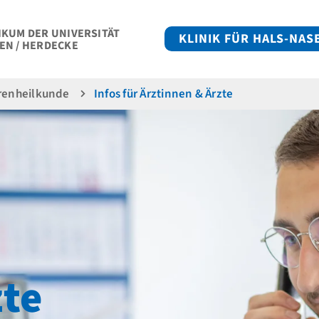
IKUM DER UNIVERSITÄT
KLINIK FÜR HALS-NA
EN / HERDECKE
hrenheilkunde
Infos für Ärztinnen & Ärzte
zte