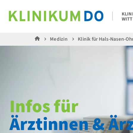
KLIN
WITT
Medizin
Klinik für Hals-Nasen-O
Infos für
Ärztinnen & Är