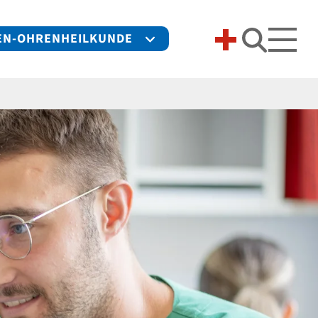
SEN-OHRENHEILKUNDE
Suche 