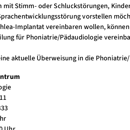
n mit Stimm- oder Schluckstörungen, Kinder
Sprachentwicklungsstörung vorstellen möc
lea-Implantat vereinbaren wollen, können 
ilung für Phoniatrie/Pädaudiologie vereinb
 eine aktuelle Überweisung in die Phoniatrie
entrum
ogie
611
333
Uhr
00 Uhr