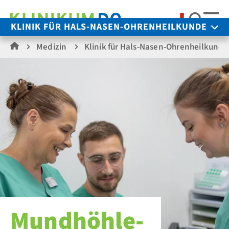
Suche
KLINIK FÜR HALS-NASEN-OHRENHEILKUNDE
Medizin
Klinik für Hals-Nasen-Ohrenheilkunde
Mundhöhle-