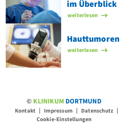
im Überblick
Alle Schwerpunkte im Ü
weiterlesen
Hauttumoren
Hauttumoren
weiterlesen
©
KLINIKUM
DORTMUND
Kontakt
Impressum
Datenschutz
Cookie-Einstellungen