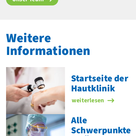
Weitere
Informationen
Startseite der
Hautklinik
Startseite der Hautklin
weiterlesen
Alle
Schwerpunkte