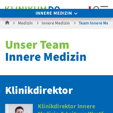
Suche
INNERE MEDIZIN
Medizin
Innere Medizin
Team Innere Medi
Unser Team
Innere Medizin
Klinikdirektor
Klinikdirektor Innere