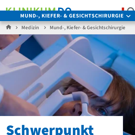
S
MUND-, KIEFER- & GESICHTSCHIRURGIE
Medizin
Mund-, Kiefer- & Gesichtschirurgie
Schwerpunkt