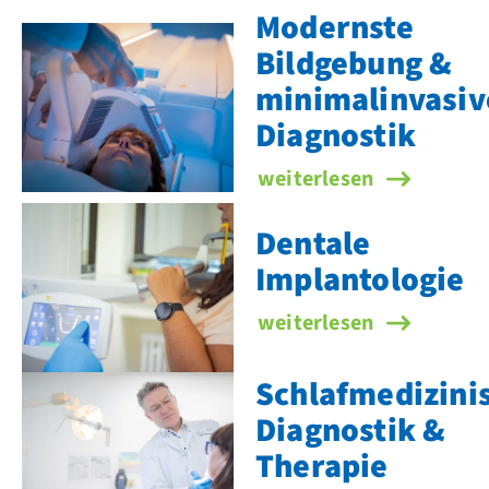
Modernste
Bildgebung &
minimalinvasiv
Diagnostik
Modernste Bildgebung 
weiterlesen
Dentale
Implantologie
Dentale Implantologie
weiterlesen
Schlafmedizini
Diagnostik &
Therapie