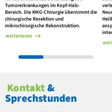
Tumorerkrankungen im Kopf-Hals-
verl
Bereich. Die MKG-Chirurgie übernimmt die
Neur
chirurgische Resektion und
Heil
mikrochirurgische Rekonstruktion.
ansp
inte
weiterlesen
wei
Kontakt
&
Sprechstunden