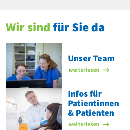
Wir sind
für Sie da
Unser Team
Unser Team
weiterlesen
Infos für
Patientinnen
& Patienten
Infos für Patientinnen 
weiterlesen