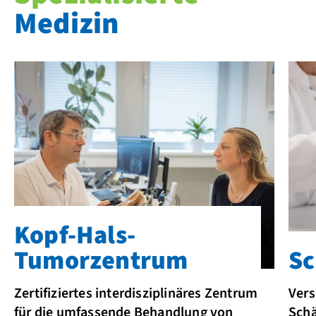
Medizin
Kopf-Hals-
Tumorzentrum
Sc
Zertifiziertes interdisziplinäres Zentrum
Ver
für die umfassende Behandlung von
Schä