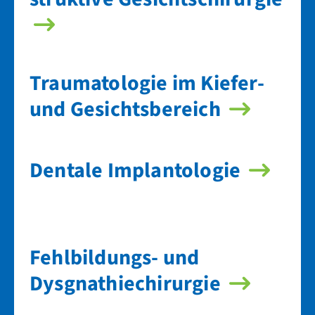
Traumato­logie im Kiefer-
und Gesichts­bereich
Dentale Implanto­logie
Fehl­bildungs- und
Dysgnathie­chirurgie