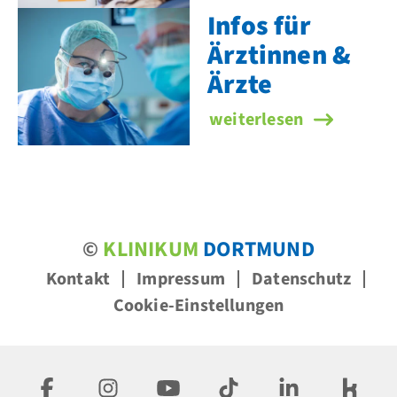
Infos für
Ärztinnen &
Ärzte
Infos für Ärztinnen & Är
weiterlesen
©
KLINIKUM
DORTMUND
Kontakt
Impressum
Datenschutz
Cookie-Einstellungen