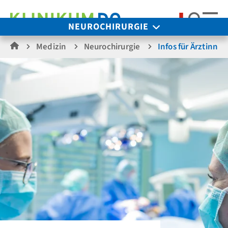
Suche
NEUROCHIRURGIE
Medizin
Neurochirurgie
Infos für Ärztinnen