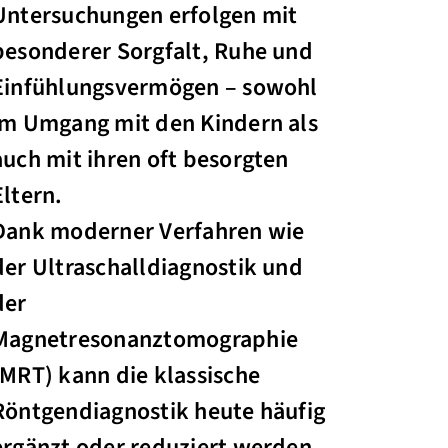
Untersuchungen erfolgen mit
besonderer Sorgfalt, Ruhe und
Einfühlungsvermögen – sowohl
im Umgang mit den Kindern als
auch mit ihren oft besorgten
Eltern.
Dank moderner Verfahren wie
der Ultraschalldiagnostik und
der
Magnetresonanztomographie
(MRT) kann die klassische
Röntgendiagnostik heute häufig
ergänzt oder reduziert werden.