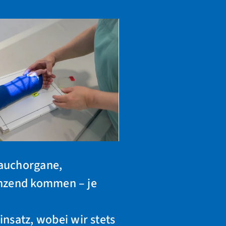
Bauchorgane,
änzend kommen – je
satz, wobei wir stets