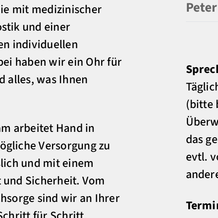
Peter
Sie mit medizinischer
stik und einer
en individuellen
bei haben wir ein Ohr für
Sprec
d alles, was Ihnen
Täglic
(bitte
Überwe
am arbeitet Hand in
das ge
ögliche Versorgung zu
evtl. 
slich und mit einem
andere
 und Sicherheit. Vom
hsorge sind wir an Ihrer
Termi
chritt für Schritt.