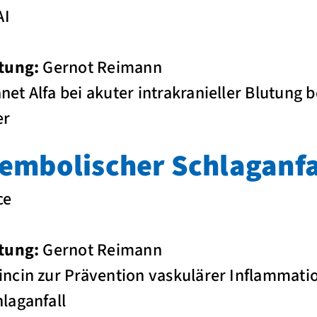
I
tung:
Gernot Reimann
et Alfa bei akuter intrakranieller Blutung 
er
oembolischer Schlaganfa
ce
tung:
Gernot Reimann
ncin zur Prävention vaskulärer Inflammati
laganfall