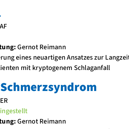
l
 AF
tung:
Gernot Reimann
rung eines neuartigen Ansatzes zur Langze
ienten mit kryptogenem Schlaganfall
s Schmerzsyndrom
ER
ngestellt
tung:
Gernot Reimann