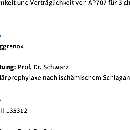
keit und Verträglichkeit von AP707 für 3 c
l
Aggrenox
tung:
Prof. Dr. Schwarz
ärprophylaxe nach ischämischem Schlaganf
l
II 135312