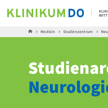
KLIN
WITT
Medizin
Studienzentrum
Neu
Studienar
Neurologi