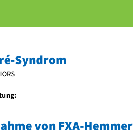
rré-Syndrom
IORS
tung:
nnahme von FXA-Hemme