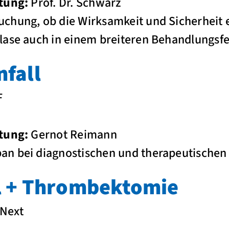
tung:
Prof. Dr. Schwarz
chung, ob die Wirksamkeit und Sicherheit 
ase auch in einem breiteren Behandlungsfen
nfall
F
tung:
Gernot Reimann
n bei diagnostischen und therapeutischen 
l + Thrombektomie
Next