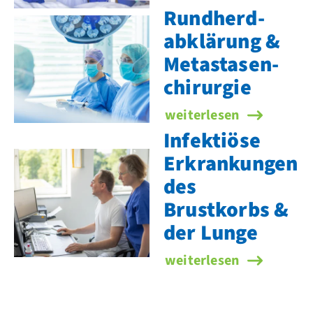
Rund­herd­
abklärung &
Metastasen­
chirurgie
Rund­herd­abklärung & M
weiterlesen
Infektiöse
Erkrankungen
des
Brustkorbs &
der Lunge
Infektiöse Erkrankunge
weiterlesen