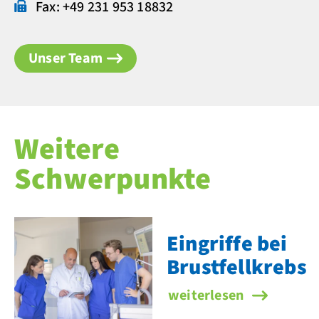
Fax: +49 231 953 18832
Unser Team
Weitere
Schwerpunkte
Eingriffe bei
Brustfellkrebs
Eingriffe bei Brustfellk
weiterlesen