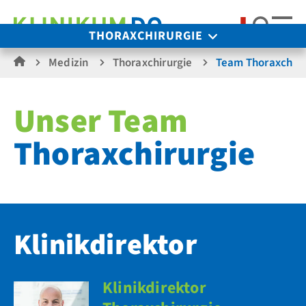
Suche
THORAXCHIRURGIE
Medizin
Thoraxchirurgie
Team Thoraxchiru
Unser Team
Thoraxchirurgie
Klinikdirektor
Klinikdirektor