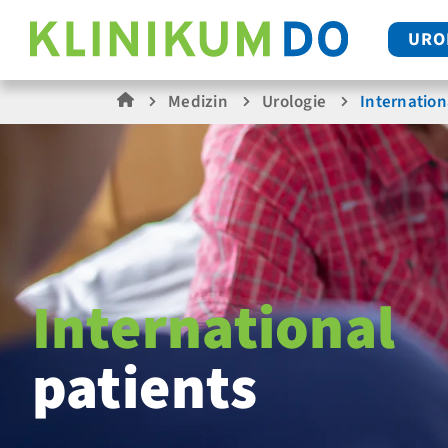
URO
Medizin
Urologie
Internation
International
patients