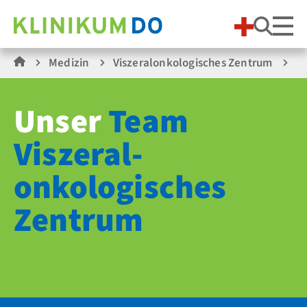
Suche
Medizin
Viszeralonkologisches Zentrum
Te
Unser
Team
Viszeral­
onkologisches
Zentrum