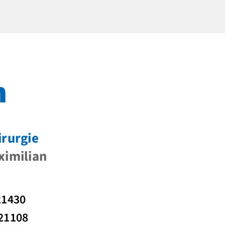
n
irurgie
ximilian
21430
 21108