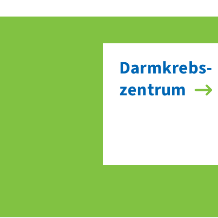
Darm­krebs­
zentrum