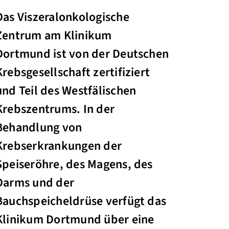
Das Viszeralonkologische
Zentrum am Klinikum
Dortmund ist von der Deutschen
Krebsgesellschaft zertifiziert
und Teil des Westfälischen
Krebszentrums. In der
Behandlung von
Krebserkrankungen der
Speiseröhre, des Magens, des
Darms und der
Bauchspeicheldrüse verfügt das
Klinikum Dortmund über eine