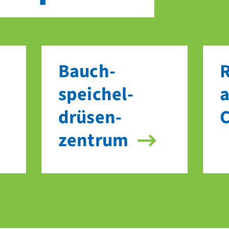
Bauch­
R
speichel­
a
drüsen­
C
zentrum