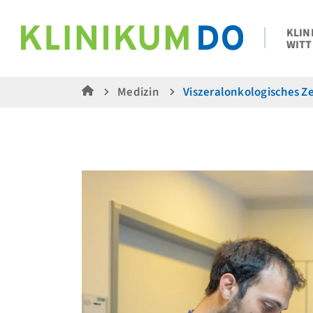
KLIN
WITT
Medizin
Viszeralonkologisches Z