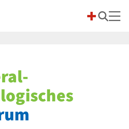
Suche 
ral­
logisches
trum