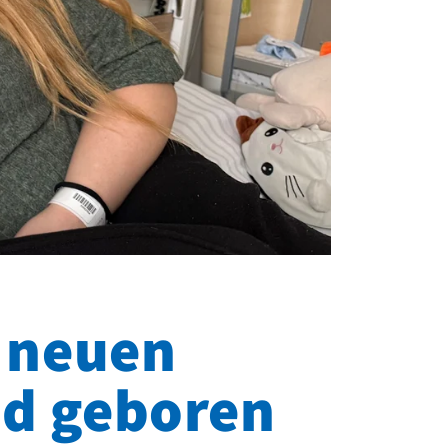
 neuen
nd geboren