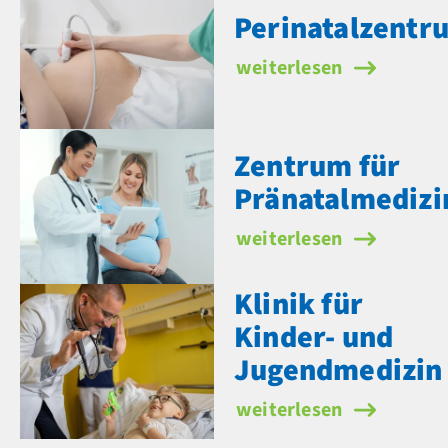
Perinatalzentr
Perinatalzentrum
weiterlesen
Zentrum für
Pränatalmedizi
Zentrum für Pränatalm
weiterlesen
Klinik für
Kinder- und
Jugendmedizin
Klinik für Kinder- und 
weiterlesen