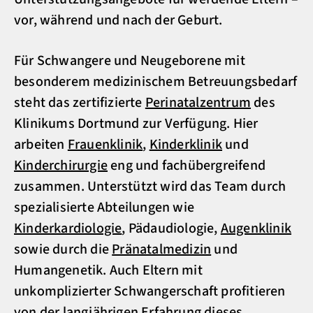
vor, während und nach der Geburt.
Für Schwangere und Neugeborene mit
besonderem medizinischem Betreuungsbedarf
steht das zertifizierte
Perinatalzentrum
des
Klinikums Dortmund zur Verfügung. Hier
arbeiten
Frauenklinik
,
Kinderklinik
und
Kinderchirurgie
eng und fachübergreifend
zusammen. Unterstützt wird das Team durch
spezialisierte Abteilungen wie
Kinderkardiologie
, Pädaudiologie,
Augenklinik
sowie durch die
Pränatalmedizin
und
Humangenetik. Auch Eltern mit
unkomplizierter Schwangerschaft profitieren
von der langjährigen Erfahrung dieses