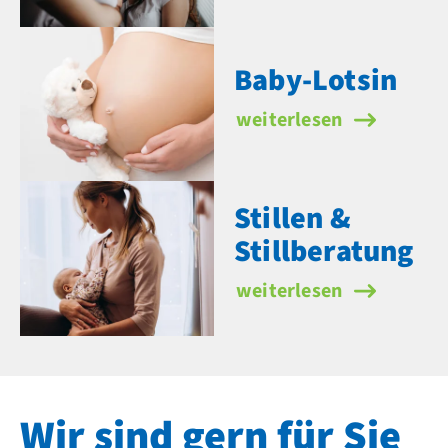
Baby-Lotsin
Baby-Lotsin
weiterlesen
Stillen &
Stillberatung
Stillen & Stillberatung
weiterlesen
Wir sind gern für Sie