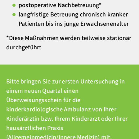
postoperative Nachbetreuung*
langfristige Betreuung chronisch kranker
Patienten bis ins junge Erwachsenenalter
*Diese Maßnahmen werden teilweise stationär
durchgeführt
Bitte bringen Sie zur ersten Untersuchung in
einem neuen Quartal einen
Überweisungsschein für die
kinderkardiologische Ambulanz von Ihrer
Kinderärztin bzw. Ihrem Kinderarzt oder Ihrer
hausärztlichen Praxis
(Allgemeinmedizin/Innere Medizin) mit.