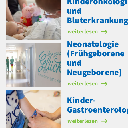
Kinderonkologi
und
Bluterkrankun
Kinderonkologie und B
weiterlesen
Neonatologie
(Frühgeborene
und
Neugeborene)
Neonatologie (Frühgeb
weiterlesen
Kinder-
Gastroenterolo
Kinder-Gastroenterolog
weiterlesen