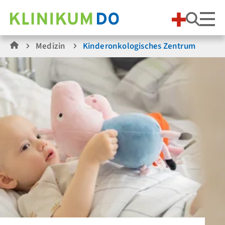
Suche
Medizin
Kinder­onkologisches Zentrum